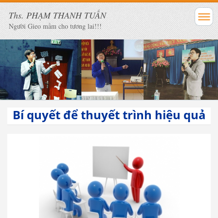
Ths. PHẠM THANH TUẤN
Người Gieo mầm cho tương lai!!!
Bí quyết để thuyết trình hiệu quả