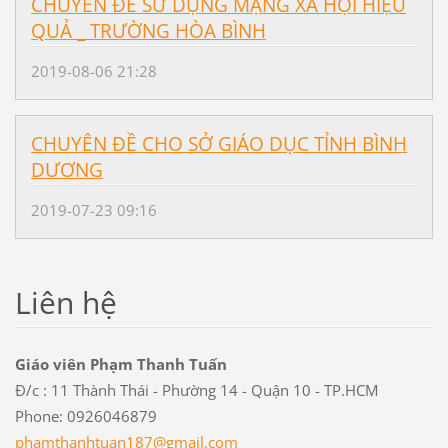
CHUYÊN ĐỀ SỬ DỤNG MẠNG XÃ HỘI HIỆU
QUẢ _ TRƯỜNG HÒA BÌNH
2019-08-06 21:28
CHUYÊN ĐỀ CHO SỞ GIÁO DỤC TỈNH BÌNH
DƯƠNG
2019-07-23 09:16
Liên hệ
Giáo viên Phạm Thanh Tuấn
Đ/c : 11 Thành Thái - Phường 14 - Quận 10 - TP.HCM
Phone: 0926046879
phamthan
htuan187
@gmail.c
om